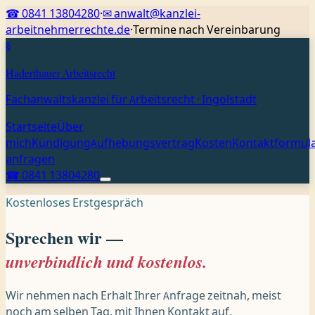
☎
0841 13804280
·
✉
anwalt@kanzlei-
arbeitnehmerrechte.de
·
Termine nach Vereinbarung
§
Haderthauer Arbeitsrecht
Fachanwaltskanzlei für Arbeitsrecht · Ingolstadt
Startseite
Über
mich
Kündigung
Aufhebungsvertrag
Kosten
Kontaktformul
anfragen
☎ 0841 13804280
Kostenloses Erstgespräch
Sprechen wir —
unverbindlich und kostenlos.
Wir nehmen nach Erhalt Ihrer Anfrage zeitnah, meist
noch am selben Tag, mit Ihnen Kontakt auf.