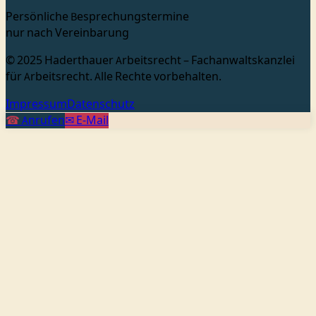
Persönliche Besprechungstermine
nur nach Vereinbarung
© 2025 Haderthauer Arbeitsrecht – Fachanwaltskanzlei
für Arbeitsrecht. Alle Rechte vorbehalten.
Impressum
Datenschutz
☎
Anrufen
✉
E-Mail